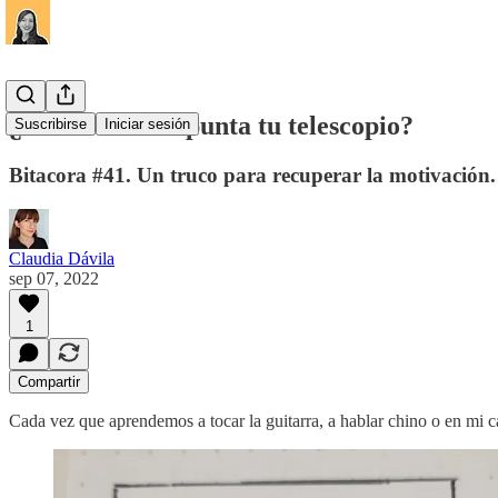
¿Hacía donde apunta tu telescopio?
Suscribirse
Iniciar sesión
Bitacora #41. Un truco para recuperar la motivación.
Claudia Dávila
sep 07, 2022
1
Compartir
Cada vez que aprendemos a tocar la guitarra, a hablar chino o en mi ca