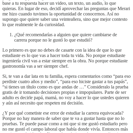
base a tu respuesta hacer un video, un texto, un audio, lo que
quieras. En lugar de eso, decidí aprovechar las preguntas que Merari
me hizo cuando tuvimos la oportunidad de conocernos. Así no
supongo que quiere saber una veinteañera, sino que mejor contesto
lo que realmente le da curiosidad.
¿Qué recomendarías a alguien que quiere cambiarse de
carrera porque no le gustó lo que estudió?
Lo primero es que no debes de casarte con la idea de que lo que
estudiaste es lo que vas a hacer toda tu vida. No porque estudiaste
ingeniería civil vas a estar siempre en la obra. No porque estudiaste
gastronomía vas a ser siempre chef.
Si, te van a dar lata en tu familia, espera comentarios como “para eso
perdiste cuatro años y medio”, “para eso hiciste gastar a tus papás”,
“si tienes un título como es que andas de …” Consideralo la prueba
gratis de ir tomando decisiones propias e impopulares. Parte de ser
adulto es decirle papá, mamá, no voy a hacer lo que ustedes quieren
y aún así necesito que respeten mi decisión.
¿Y por qué cometiste ese error de estudiar la carrera equivocada?
Porque no hay manera de saber que te va a gustar hasta que no lo
pruebas. Te puede pasar como a mi que si me gustó estudiarlo pero
no me gustó el campo laboral que había donde vivía. Entonces más