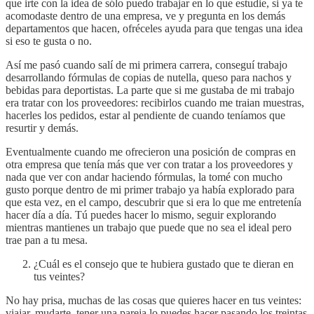
que irte con la idea de sólo puedo trabajar en lo que estudie, si ya te
acomodaste dentro de una empresa, ve y pregunta en los demás
departamentos que hacen, ofréceles ayuda para que tengas una idea
si eso te gusta o no.
Así me pasó cuando salí de mi primera carrera, conseguí trabajo
desarrollando fórmulas de copias de nutella, queso para nachos y
bebidas para deportistas. La parte que si me gustaba de mi trabajo
era tratar con los proveedores: recibirlos cuando me traian muestras,
hacerles los pedidos, estar al pendiente de cuando teníamos que
resurtir y demás.
Eventualmente cuando me ofrecieron una posición de compras en
otra empresa que tenía más que ver con tratar a los proveedores y
nada que ver con andar haciendo fórmulas, la tomé con mucho
gusto porque dentro de mi primer trabajo ya había explorado para
que esta vez, en el campo, descubrir que si era lo que me entretenía
hacer día a día. Tú puedes hacer lo mismo, seguir explorando
mientras mantienes un trabajo que puede que no sea el ideal pero
trae pan a tu mesa.
¿Cuál es el consejo que te hubiera gustado que te dieran en
tus veintes?
No hay prisa, muchas de las cosas que quieres hacer en tus veintes:
viajar, mudarte, tener una pareja lo puedes hacer pasando los treintas