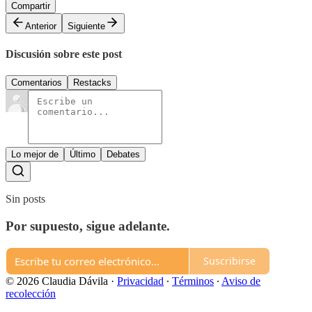
Compartir
Anterior
Siguiente
Discusión sobre este post
Comentarios
Restacks
Lo mejor de
Último
Debates
Sin posts
Por supuesto, sigue adelante.
Suscribirse
© 2026 Claudia Dávila
·
Privacidad
∙
Términos
∙
Aviso de
recolección