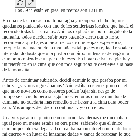
Los 3974 están en pies, en metros son 1211 m
En una de las pausas para tomar agua y recuperar el aliento, nos
quedamos platicando con uno de los senderistas locales, que hacía el
recorrido todas las semanas. Ahí nos explicó que por el ángulo de la
montaña, todos pueden subir pero pasando cierto punto no se
recomienda que bajes a pie a menos de que tengas experiencia,
porque la inclinación de la montaña es tal que es muy fácil resbalar e
irte rodando hasta que una piedra o un árbol milenario detengan tu
camino rompiéndote un par de huesos. En lugar de bajar a pie, hay
un teleférico en la cima que con toda seguridad te devuelve a la base
de la montaña.
Antes de continuar subiendo, decidí admitir lo que pasaba por mi
cabeza: ¿y si nos regresábamos? Aún estábamos en el punto en el
que unos novatos como nosotros podían bajar sin riesgo de
romperse el cuello pero si seguíamos, en unos quince minutos de
caminata no quedaría más remedio que llegar a la cima para poder
salir. Mis amigos decidieron continuar y yo con ellos.
Una vez pasado el punto de no retorno, las piernas me quemaban
igual pero mi mente estaba en otra parte, sabiendo que el único
camino posible era llegar a la cima, había tomado el control de todo
mi cuerpo y en lugar de lanzarme dudas y ganas de regresar, lo que