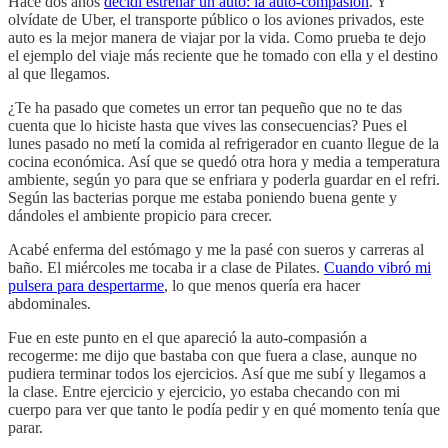
Hace dos años
decidí estrenar un auto: la auto-compasión
. Y
olvídate de Uber, el transporte público o los aviones privados, este
auto es la mejor manera de viajar por la vida. Como prueba te dejo
el ejemplo del viaje más reciente que he tomado con ella y el destino
al que llegamos.
¿Te ha pasado que cometes un error tan pequeño que no te das
cuenta que lo hiciste hasta que vives las consecuencias? Pues el
lunes pasado no metí la comida al refrigerador en cuanto llegue de la
cocina económica. Así que se quedó otra hora y media a temperatura
ambiente, según yo para que se enfriara y poderla guardar en el refri.
Según las bacterias porque me estaba poniendo buena gente y
dándoles el ambiente propicio para crecer.
Acabé enferma del estómago y me la pasé con sueros y carreras al
baño. El miércoles me tocaba ir a clase de Pilates.
Cuando vibró mi
pulsera para despertarme
, lo que menos quería era hacer
abdominales.
Fue en este punto en el que apareció la auto-compasión a
recogerme: me dijo que bastaba con que fuera a clase, aunque no
pudiera terminar todos los ejercicios. Así que me subí y llegamos a
la clase. Entre ejercicio y ejercicio, yo estaba checando con mi
cuerpo para ver que tanto le podía pedir y en qué momento tenía que
parar.