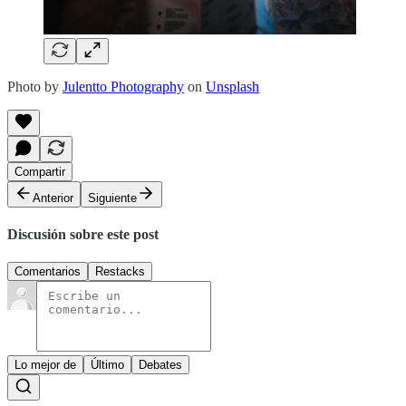
Photo by
Julentto Photography
on
Unsplash
Compartir
Anterior
Siguiente
Discusión sobre este post
Comentarios
Restacks
Lo mejor de
Último
Debates