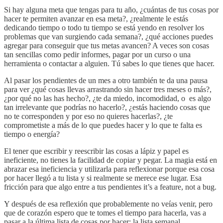
Si hay alguna meta que tengas para tu año, ¿cuántas de tus cosas por
hacer te permiten avanzar en esa meta?, ¿realmente le estás
dedicando tiempo o todo tu tiempo se está yendo en resolver los
problemas que van surgiendo cada semana?, ¿qué acciones puedes
agregar para conseguir que tus metas avancen? A veces son cosas
tan sencillas como pedir informes, pagar por un curso o una
herramienta o contactar a alguien. Tú sabes lo que tienes que hacer.
Al pasar los pendientes de un mes a otro también te da una pausa
para ver ¿qué cosas llevas arrastrando sin hacer tres meses o más?,
¿por qué no las has hecho?, ¿te da miedo, incomodidad, o es algo
tan irrelevante que podrías no hacerlo?, ¿estás haciendo cosas que
no te corresponden y por eso no quieres hacerlas?, ¿te
comprometiste a más de lo que puedes hacer y lo que te falta es
tiempo o energía?
El tener que escribir y reescribir las cosas a lápiz y papel es
ineficiente, no tienes la facilidad de copiar y pegar. La magia está en
abrazar esa ineficiencia y utilizarla para reflexionar porque esa cosa
por hacer llegó a tu lista y si realmente se merece ese lugar. Esa
fricción para que algo entre a tus pendientes it’s a feature, not a bug.
Y después de esa reflexión que probablemente no veías venir, pero
que de corazón espero que te tomes el tiempo para hacerla, vas a
pasar a la última lista de cosas por hacer: la lista semanal.