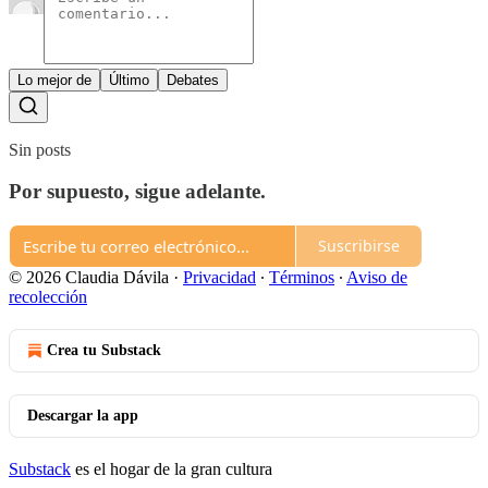
Lo mejor de
Último
Debates
Sin posts
Por supuesto, sigue adelante.
Suscribirse
© 2026 Claudia Dávila
·
Privacidad
∙
Términos
∙
Aviso de
recolección
Crea tu Substack
Descargar la app
Substack
es el hogar de la gran cultura