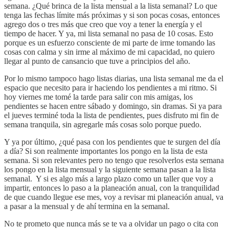
semana. ¿Qué brinca de la lista mensual a la lista semanal? Lo que
tenga las fechas límite más próximas y si son pocas cosas, entonces
agrego dos o tres más que creo que voy a tener la energía y el
tiempo de hacer. Y ya, mi lista semanal no pasa de 10 cosas. Esto
porque es un esfuerzo consciente de mi parte de irme tomando las
cosas con calma y sin irme al máximo de mi capacidad, no quiero
llegar al punto de cansancio que tuve a principios del año.
Por lo mismo tampoco hago listas diarias, una lista semanal me da el
espacio que necesito para ir haciendo los pendientes a mi ritmo. Si
hoy viernes me tomé la tarde para salir con mis amigas, los
pendientes se hacen entre sábado y domingo, sin dramas. Si ya para
el jueves terminé toda la lista de pendientes, pues disfruto mi fin de
semana tranquila, sin agregarle más cosas solo porque puedo.
Y ya por último, ¿qué pasa con los pendientes que te surgen del día
a día? Si son realmente importantes los pongo en la lista de esta
semana. Si son relevantes pero no tengo que resolverlos esta semana
los pongo en la lista mensual y la siguiente semana pasan a la lista
semanal. Y si es algo más a largo plazo como un taller que voy a
impartir, entonces lo paso a la planeación anual, con la tranquilidad
de que cuando llegue ese mes, voy a revisar mi planeación anual, va
a pasar a la mensual y de ahí termina en la semanal.
No te prometo que nunca más se te va a olvidar un pago o cita con