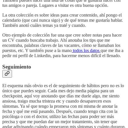
También puedes hacer una lista de cosas que te gustaría hacer con
tus amigos o pareja. Lugares a visitar es otra buena opción.
La otra colección es sobre ideas para crear contenido, ahí pongo el
calendario (que casi nunca sigo) y de qué temas me gustaría hablar.
También anotó cuáles temas ya traté y cuando.
Otro ejemplo de colección fue una que cree sobre notas para hacer
un CV cuando buscaba trabajo. Ahí anotaba los tips que me
encontraba, palabras claves de las vacantes, cómo se llamaban los
puestos, etc. Y también puse a la mano
todos los datos
que me iba a
pedir mi perfil de Linkedin, para hacerme menos difícil el llenado.
Seguimiento
El esquema más obvio es el de seguimiento de hábitos pero no es lo
único que puedes seguir. Cada mes dejo media página para un
checkpoint, aquí voy anotando que días me duele algo, me siento
ansiosa, traigo mucha tristeza etc y cuando desaparecen esos
síntomas. Ya sé que tengo la promesa con mi misma de anotar la
fecha y qué me está pasando. Después, cuando tengo cita con la
psicóloga o con el doctor, utilizo las fechas para poder ser más
precisa y que me puedan dar un mejor tratamiento, sin tener que
andar adivinando cuándo empezaron mis síntomas y cuánto duraron.