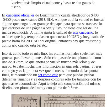
vuelven más limpio visualmente y hasta te dan ganas de
usarlo.
El
cuaderno oficial es
de Leuchtturm y cuesta alrededor de $400
-$450 pesos mexicanos (20 USD). Aunque aquí la verdad es buscar
alguno que tenga buen gramaje de papel para que no se traspase lo
que escribes de una página a otra y listo, no tiene que ser de una
marca reconocida. A mí me gusta la calidad de
este cuaderno
, lo
malo es que hay temporadas en que cuesta 10 USD y luego sube de
precio hasta los 20 USD del original, entonces hay que revisarlo y
comprarlo cuando está barato.
Eso sí, como todo es más fino, las plumas normales suelen ser muy
gruesas para llevar apuntes. Solo con pasar de una pluma de 1mm a
una de 0.7mm, lo que anotas se vuelve mucho más leíble y de
nuevo, te cabe mucha más información en una sola página. Si eres
como yo y es la primera vez que te metes al mundo de las puntas
finas, te recomiendo un
set como este
para que puedas probar
diferentes tamaños y ya después compres sólo los tamaños con los
que más te acomodaste. Aquí te dejo una comparación del mismo
diseño, con pluma de 1mm y con pluma de 0.5mm.