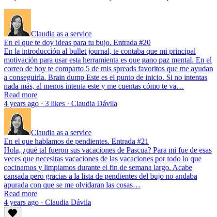
Claudia as a service
En el que te doy ideas para tu bujo. Entrada #20
En la introducción al bullet journal, te contaba que mi principal
motivación para usar esta herramienta es que gano paz mental. En el
correo de hoy te comparto 5 de mis spreads favoritos que me ayudan
a conseguirla. Brain dump Este es el punto de inicio. Si no intentas
nada más, al menos intenta este y me cuentas cómo te va…
Read more
4 years ago · 3 likes · Claudia Dávila
Claudia as a service
En el que hablamos de pendientes. Entrada #21
Hola, ¿qué tal fueron sus vacaciones de Pascua? Para mi fue de esas
veces que necesitas vacaciones de las vacaciones por todo lo que
cocinamos y limpiamos durante el fin de semana largo. Acabe
cansada pero gracias a la lista de pendientes del bujo no andaba
apurada con que se me olvidaran las cosas…
Read more
4 years ago · Claudia Dávila