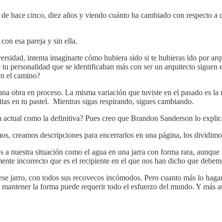
de hace cinco, diez años y viendo cuánto ha cambiado con respecto a qu
 con esa pareja y sin ella.
versidad, intenta imaginarte cómo hubiera sido si te hubieras ido por ar
u personalidad que se identificaban más con ser un arquitecto siguen en
 en el camino?
 una obra en proceso. La misma variación que tuviste en el pasado es la
itas en tu pastel. Mientras sigas respirando, sigues cambiando.
ón actual como la definitiva? Pues creo que Brandon Sanderson lo explic
os, creamos descripciones para encerrarlos en una página, los dividimos 
s a nuestra situación como el agua en una jarra con forma rara, aunque
nte incorrecto que es el recipiente en el que nos han dicho que debem
se jarro, con todos sus recovecos incómodos. Pero cuanto más lo haga
 mantener la forma puede requerir todo el esfuerzo del mundo. Y más a