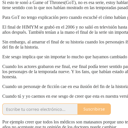
Si esto te sonó a Game of Thrones(GoT), no es esa serie, estoy habla
tiene sentido con lo que nos habían mostrado en las temporadas pasad
Para GoT no tengo explicación pero cuando escuché el cómo habían g
El final de HIMYM se grabó en el 2006 y no salió en televisión hasta el
años después. También tenían a la mano el final de la serie sin import
Sin embargo, al amarrar el final de su historia cuando los personajes
del fin de la historia.
Este sesgo implica que sin importar lo mucho que hayamos cambiado e
Cuando los actores grabaron ese final, ese final podía tener sentido p
los personajes de la temporada nueve. Y los fans, que habían estado ah
honesta.
Cuando un personaje de ficción cae en esa ilusión del fin de la histori
Cuando tú y yo caemos en ese sesgo de creer que esta es nuestra vers
Suscribirse
Por ejemplo creer que todos los médicos son matasanos porque uno te 
años no aceptaste que tu opinión de los doctores puede cambiar.