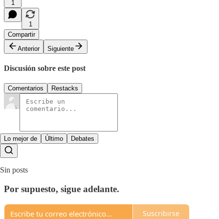
1
1
Compartir
Anterior
Siguiente
Discusión sobre este post
Comentarios
Restacks
Lo mejor de
Último
Debates
Sin posts
Por supuesto, sigue adelante.
Suscribirse