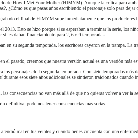
ndo de How I Met Your Mother (HIMYM). Aunque la crítica para ambos fin
as?, ¿Cómo es que pasas años escribiendo el personaje solo para dejar
rabado el final de HIMYM supe inmediatamente que los productores ha
 2013. Esto se hizo porque si se esperaban a terminar la serie, los niños
ar si les daban financiamiento para 2, 6 o 9 temporadas.
 iban en su segunda temporada, los escritores cayeron en la trampa. La 
n el pasado, creemos que nuestra versión actual es una versión más e
ara los personajes de la segunda temporada. Con siete temporadas más de
í durante esos siete años adicionales se sintieron traicionados cuando i
a, las consecuencias no van más allá de que no quieras volver a ver la se
ión definitiva, podemos tener consecuencias más serias.
atendió mal en tus veintes y cuando tienes cincuenta con una enfermeda