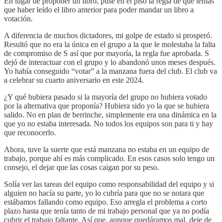
En lugar de proponer un libro, puse en el piso la regla de que tenías
que haber leído el libro anterior para poder mandar un libro a
votación.
A diferencia de muchos dictadores, mi golpe de estado si prosperó.
Resultó que no era la única en el grupo a la que le molestaba la falta
de compromiso de S así que por mayoría, la regla fue aprobada. S
dejó de interactuar con el grupo y lo abandonó unos meses después.
Yo había conseguido “votar” a la manzana fuera del club. El club va
a celebrar su cuarto aniversario en este 2024.
¿Y qué hubiera pasado si la mayoría del grupo no hubiera votado
por la alternativa que proponía? Hubiera sido yo la que se hubiera
salido. No en plan de berrinche, simplemente era una dinámica en la
que yo no estaba interesada. No todos los equipos son para ti y hay
que reconocerlo.
Ahora, tuve la suerte que está manzana no estaba en un equipo de
trabajo, porque ahí es más complicado. En esos casos solo tengo un
consejo, el dejar que las cosas caigan por su peso.
Solía ver las tareas del equipo como responsabilidad del equipo y si
alguien no hacía su parte, yo lo cubría para que no se notara que
estábamos fallando como equipo. Eso arregla el problema a corto
plazo hasta que tenía tanto de mi trabajo personal que ya no podía
cubrir el trabajo faltante. Así que, aunque quedáramos mal, deje de