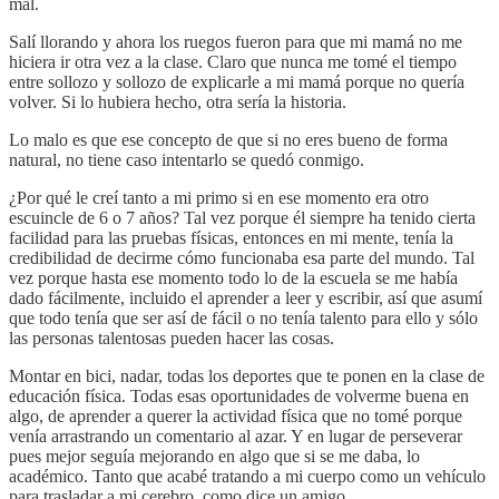
mal.
Salí llorando y ahora los ruegos fueron para que mi mamá no me
hiciera ir otra vez a la clase. Claro que nunca me tomé el tiempo
entre sollozo y sollozo de explicarle a mi mamá porque no quería
volver. Si lo hubiera hecho, otra sería la historia.
Lo malo es que ese concepto de que si no eres bueno de forma
natural, no tiene caso intentarlo se quedó conmigo.
¿Por qué le creí tanto a mi primo si en ese momento era otro
escuincle de 6 o 7 años? Tal vez porque él siempre ha tenido cierta
facilidad para las pruebas físicas, entonces en mi mente, tenía la
credibilidad de decirme cómo funcionaba esa parte del mundo. Tal
vez porque hasta ese momento todo lo de la escuela se me había
dado fácilmente, incluido el aprender a leer y escribir, así que asumí
que todo tenía que ser así de fácil o no tenía talento para ello y sólo
las personas talentosas pueden hacer las cosas.
Montar en bici, nadar, todas los deportes que te ponen en la clase de
educación física. Todas esas oportunidades de volverme buena en
algo, de aprender a querer la actividad física que no tomé porque
venía arrastrando un comentario al azar. Y en lugar de perseverar
pues mejor seguía mejorando en algo que si se me daba, lo
académico. Tanto que acabé tratando a mi cuerpo como un vehículo
para trasladar a mi cerebro, como dice un amigo.