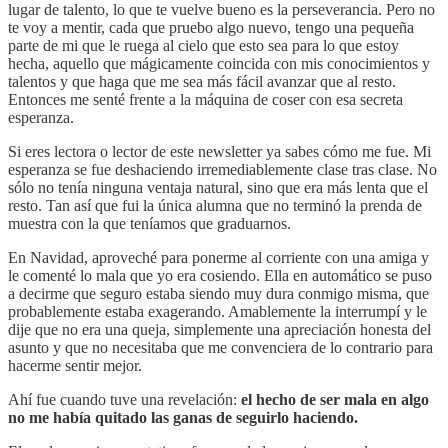
lugar de talento, lo que te vuelve bueno es la perseverancia. Pero no
te voy a mentir, cada que pruebo algo nuevo, tengo una pequeña
parte de mi que le ruega al cielo que esto sea para lo que estoy
hecha, aquello que mágicamente coincida con mis conocimientos y
talentos y que haga que me sea más fácil avanzar que al resto.
Entonces me senté frente a la máquina de coser con esa secreta
esperanza.
Si eres lectora o lector de este newsletter ya sabes cómo me fue. Mi
esperanza se fue deshaciendo irremediablemente clase tras clase. No
sólo no tenía ninguna ventaja natural, sino que era más lenta que el
resto. Tan así que fui la única alumna que no terminó la prenda de
muestra con la que teníamos que graduarnos.
En Navidad, aproveché para ponerme al corriente con una amiga y
le comenté lo mala que yo era cosiendo. Ella en automático se puso
a decirme que seguro estaba siendo muy dura conmigo misma, que
probablemente estaba exagerando. Amablemente la interrumpí y le
dije que no era una queja, simplemente una apreciación honesta del
asunto y que no necesitaba que me convenciera de lo contrario para
hacerme sentir mejor.
Ahí fue cuando tuve una revelación:
el hecho de ser mala en algo
no me había quitado las ganas de seguirlo haciendo.