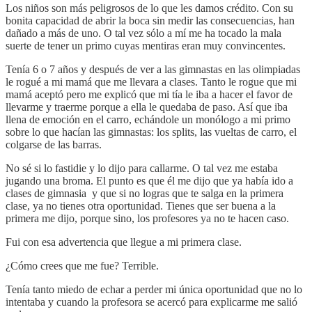
Los niños son más peligrosos de lo que les damos crédito. Con su
bonita capacidad de abrir la boca sin medir las consecuencias, han
dañado a más de uno. O tal vez sólo a mí me ha tocado la mala
suerte de tener un primo cuyas mentiras eran muy convincentes.
Tenía 6 o 7 años y después de ver a las gimnastas en las olimpiadas
le rogué a mi mamá que me llevara a clases. Tanto le rogue que mi
mamá aceptó pero me explicó que mi tía le iba a hacer el favor de
llevarme y traerme porque a ella le quedaba de paso. Así que iba
llena de emoción en el carro, echándole un monólogo a mi primo
sobre lo que hacían las gimnastas: los splits, las vueltas de carro, el
colgarse de las barras.
No sé si lo fastidie y lo dijo para callarme. O tal vez me estaba
jugando una broma. El punto es que él me dijo que ya había ido a
clases de gimnasia y que si no logras que te salga en la primera
clase, ya no tienes otra oportunidad. Tienes que ser buena a la
primera me dijo, porque sino, los profesores ya no te hacen caso.
Fui con esa advertencia que llegue a mi primera clase.
¿Cómo crees que me fue? Terrible.
Tenía tanto miedo de echar a perder mi única oportunidad que no lo
intentaba y cuando la profesora se acercó para explicarme me salió