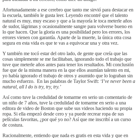
Afortunadamente a ese cerebro que tanto me sirvió para destacar en
la escuela, también le gusta leer. Leyendo encontré que el talento
natural es muy, muy escaso y que a la mayoría le toca meterle años
de sudor, lágrimas y ocasionalmente sangre para volverse bueno en
lo que hacen. Que la gloria es una posibilidad pero los errores, los
errores vienen con garantía. Aparte de la muerte, la única otra cosa
segura en esta vida es que te vas a equivocar una y otra vez.
Y también me tocó estar del otro lado, de gente que creía que las
cosas simplemente se me facilitaban, ignorando todo el trabajo que
tuve que meterle años antes para tener los resultados. Mi conclusión
fue que de la misma manera en la que ellos asumían talento en mi,
yo había ignorado el trabajo de otros y asumido que lo lograban sin
mucho esfuerzo. En las palabras de Taylor Swift:
‘I’ve never been a
natural, all I do is try, try, try.’
Así como tuve la credulidad de tomarme en serio un comentario de
un niño de 7 años, tuve la credulidad de tomarme en serio a una
editora de video de Boston que sube sus videos haciendo su propia
ropa. Si ella empezó desde cero y ya puede recrear ropa de sus
películas favoritas, ¿por qué yo no? Así que me inscribí a un curso
de costura.
Racionalmente, entiendo que nada es gratis en esta vida y que en