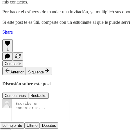
mis contactos.
Por hacer el esfuerzo de mandar una invitación, ya multiplicó sus opo
Si este post te es útil, comparte con un estudiante al que le puede servi
Share
1
Compartir
Anterior
Siguiente
Discusión sobre este post
Comentarios
Restacks
Lo mejor de
Último
Debates