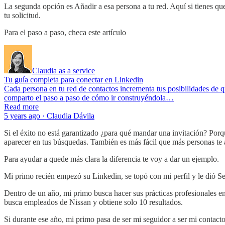
La segunda opción es Añadir a esa persona a tu red. Aquí si tienes qu
tu solicitud.
Para el paso a paso, checa este artículo
Claudia as a service
Tu guía completa para conectar en Linkedin
Cada persona en tu red de contactos incrementa tus posibilidades de qu
comparto el paso a paso de cómo ir construyéndola…
Read more
5 years ago · Claudia Dávila
Si el éxito no está garantizado ¿para qué mandar una invitación? Porq
aparecer en tus búsquedas. También es más fácil que más personas te 
Para ayudar a quede más clara la diferencia te voy a dar un ejemplo.
Mi primo recién empezó su Linkedin, se topó con mi perfil y le dió Se
Dentro de un año, mi primo busca hacer sus prácticas profesionales en
busca empleados de Nissan y obtiene solo 10 resultados.
Si durante ese año, mi primo pasa de ser mi seguidor a ser mi contact