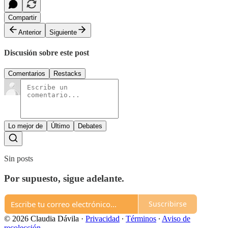
Compartir
Anterior
Siguiente
Discusión sobre este post
Comentarios
Restacks
Lo mejor de
Último
Debates
Sin posts
Por supuesto, sigue adelante.
Suscribirse
© 2026 Claudia Dávila
·
Privacidad
∙
Términos
∙
Aviso de
recolección