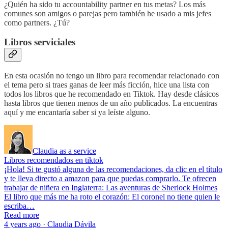
¿Quién ha sido tu accountability partner en tus metas? Los más
comunes son amigos o parejas pero también he usado a mis jefes
como partners. ¿Tú?
Libros serviciales
En esta ocasión no tengo un libro para recomendar relacionado con
el tema pero si traes ganas de leer más ficción, hice una lista con
todos los libros que he recomendado en Tiktok. Hay desde clásicos
hasta libros que tienen menos de un año publicados. La encuentras
aquí y me encantaría saber si ya leíste alguno.
Claudia as a service
Libros recomendados en tiktok
¡Hola! Si te gustó alguna de las recomendaciones, da clic en el título
y te lleva directo a amazon para que puedas comprarlo. Te ofrecen
trabajar de niñera en Inglaterra: Las aventuras de Sherlock Holmes
El libro que más me ha roto el corazón: El coronel no tiene quien le
escriba…
Read more
4 years ago · Claudia Dávila