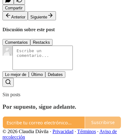
Compartir
Anterior
Siguiente
Discusión sobre este post
Comentarios
Restacks
Lo mejor de
Último
Debates
Sin posts
Por supuesto, sigue adelante.
Suscribirse
© 2026 Claudia Dávila
·
Privacidad
∙
Términos
∙
Aviso de
recolección