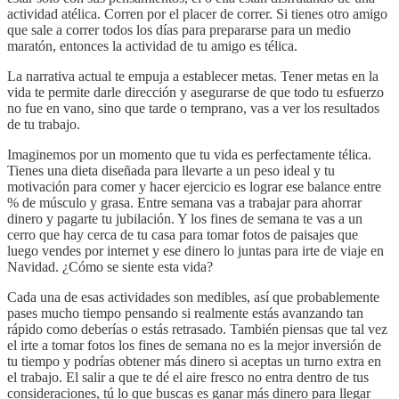
actividad atélica. Corren por el placer de correr. Si tienes otro amigo
que sale a correr todos los días para prepararse para un medio
maratón, entonces la actividad de tu amigo es télica.
La narrativa actual te empuja a establecer metas. Tener metas en la
vida te permite darle dirección y asegurarse de que todo tu esfuerzo
no fue en vano, sino que tarde o temprano, vas a ver los resultados
de tu trabajo.
Imaginemos por un momento que tu vida es perfectamente télica.
Tienes una dieta diseñada para llevarte a un peso ideal y tu
motivación para comer y hacer ejercicio es lograr ese balance entre
% de músculo y grasa. Entre semana vas a trabajar para ahorrar
dinero y pagarte tu jubilación. Y los fines de semana te vas a un
cerro que hay cerca de tu casa para tomar fotos de paisajes que
luego vendes por internet y ese dinero lo juntas para irte de viaje en
Navidad. ¿Cómo se siente esta vida?
Cada una de esas actividades son medibles, así que probablemente
pases mucho tiempo pensando si realmente estás avanzando tan
rápido como deberías o estás retrasado. También piensas que tal vez
el irte a tomar fotos los fines de semana no es la mejor inversión de
tu tiempo y podrías obtener más dinero si aceptas un turno extra en
el trabajo. El salir a que te dé el aire fresco no entra dentro de tus
consideraciones, tú lo que buscas es ganar más dinero para llegar