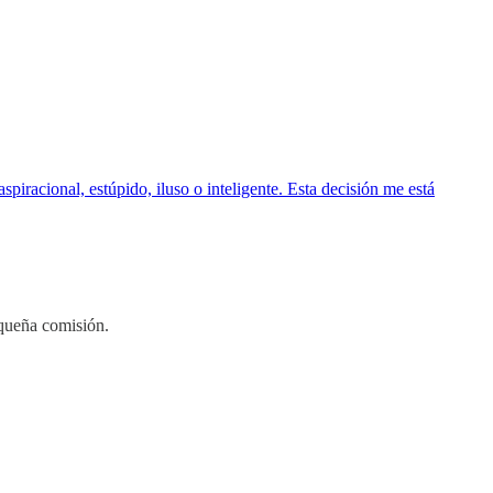
iracional, estúpido, iluso o inteligente. Esta decisión me está
equeña comisión.