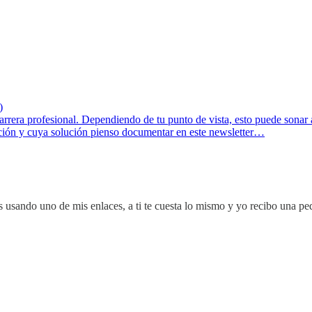
)
rera profesional. Dependiendo de tu punto de vista, esto puede sonar asp
ación y cuya solución pienso documentar en este newsletter…
s usando uno de mis enlaces, a ti te cuesta lo mismo y yo recibo una p