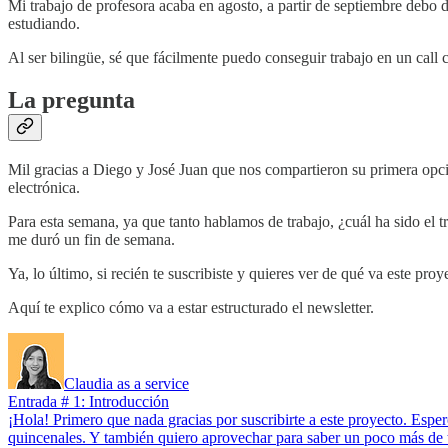
Mi trabajo de profesora acaba en agosto, a partir de septiembre debo d
estudiando.
Al ser bilingüe, sé que fácilmente puedo conseguir trabajo en un call 
La pregunta
Mil gracias a Diego y José Juan que nos compartieron su primera opci
electrónica.
Para esta semana, ya que tanto hablamos de trabajo, ¿cuál ha sido el t
me duró un fin de semana.
Ya, lo último, si recién te suscribiste y quieres ver de qué va este proy
Aquí te explico cómo va a estar estructurado el newsletter.
Claudia as a service
Entrada # 1: Introducción
¡Hola! Primero que nada gracias por suscribirte a este proyecto. Espe
quincenales. Y también quiero aprovechar para saber un poco más de