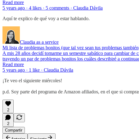
Read more
5 years ago · 4 likes · 5 comments · Claudia Dávila
Aquí te explico de qué voy a estar hablando.
Claudia as a service
Mi lista de problemas bonitos (que tal vez sean tus problemas también
A mis 28 años decidí tomarme un semestre sabático para cambiar de car
trayendo un par de problemas bonitos los cuáles describiré a continu
Read more
5 years ago · 1 like · Claudia Dávila
¡Te veo el siguiente miércoles!
p.d. Soy parte del programa de Amazon afiliados, en el que si compra
2
2
Compartir