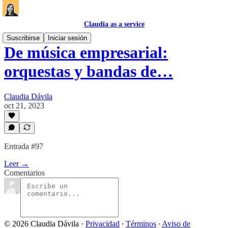
Claudia as a service
Suscribirse
Iniciar sesión
De música empresarial:
orquestas y bandas de…
Claudia Dávila
oct 21, 2023
Entrada #97
Leer →
Comentarios
© 2026 Claudia Dávila
·
Privacidad
∙
Términos
∙
Aviso de