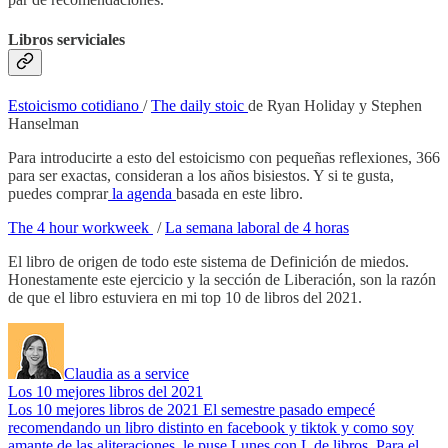
Libros serviciales
Estoicismo cotidiano
/
The daily stoic
de Ryan Holiday y Stephen
Hanselman
Para introducirte a esto del estoicismo con pequeñas reflexiones, 366
para ser exactas, consideran a los años bisiestos. Y si te gusta,
puedes comprar
la agenda
basada en este libro.
The 4 hour workweek
/
La semana laboral de 4 horas
El libro de origen de todo este sistema de Definición de miedos.
Honestamente este ejercicio y la sección de Liberación, son la razón
de que el libro estuviera en mi top 10 de libros del 2021.
Claudia as a service
Los 10 mejores libros del 2021
Los 10 mejores libros de 2021 El semestre pasado empecé
recomendando un libro distinto en facebook y tiktok y como soy
amante de las aliteraciones, le puse Lunes con L de libros. Para el