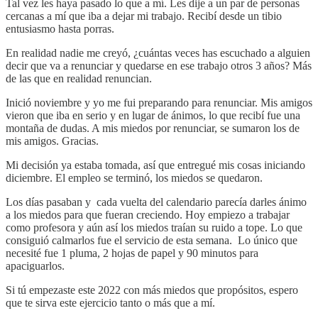
Tal vez les haya pasado lo que a mí. Les dije a un par de personas
cercanas a mí que iba a dejar mi trabajo. Recibí desde un tibio
entusiasmo hasta porras.
En realidad nadie me creyó, ¿cuántas veces has escuchado a alguien
decir que va a renunciar y quedarse en ese trabajo otros 3 años? Más
de las que en realidad renuncian.
Inició noviembre y yo me fui preparando para renunciar. Mis amigos
vieron que iba en serio y en lugar de ánimos, lo que recibí fue una
montaña de dudas. A mis miedos por renunciar, se sumaron los de
mis amigos. Gracias.
Mi decisión ya estaba tomada, así que entregué mis cosas iniciando
diciembre. El empleo se terminó, los miedos se quedaron.
Los días pasaban y cada vuelta del calendario parecía darles ánimo
a los miedos para que fueran creciendo. Hoy empiezo a trabajar
como profesora y aún así los miedos traían su ruido a tope. Lo que
consiguió calmarlos fue el servicio de esta semana. Lo único que
necesité fue 1 pluma, 2 hojas de papel y 90 minutos para
apaciguarlos.
Si tú empezaste este 2022 con más miedos que propósitos, espero
que te sirva este ejercicio tanto o más que a mí.