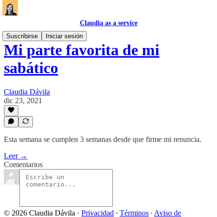
Claudia as a service
Suscribirse
Iniciar sesión
Mi parte favorita de mi
sabático
Claudia Dávila
dic 23, 2021
Esta semana se cumplen 3 semanas desde que firme mi renuncia.
Leer →
Comentarios
© 2026 Claudia Dávila
·
Privacidad
∙
Términos
∙
Aviso de