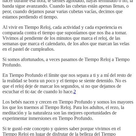
hacer durante esa hora, te sientes agobiado, hayas terminado o no, la
banda sigue avanzando. Cuando las cubetas están apenas llenas, o
peor, cuando dejamos pasar varias cubetas vacías, decimos que
estamos perdiendo el tiempo.
Al vivir en Tiempo Reloj, cada actividad y cada experiencia es
comparada contra el tiempo que suponíamos que nos iba a tomar.
Vivimos al pendiente de los minutos que marca el reloj, de las
semanas que marca el calendario, de los años que marcan las velas
en el pastel de cumpleaños.
Si somos afortunados, a veces pasamos de Tiempo Reloj a Tiempo
Profundo.
En Tiempo Profundo el límite que nos separa a ti y a mí del resto de
la realidad se borra un poco y el tiempo se siente detenido. No es
que el reloj deje de marcar los segundos, si no que dejamos de
escuchar el tic-tac de cuando lo hace.
2
Los bebés nacen y crecen en Tiempo Profundo y somos los mayores
los que los traemos al Tiempo Reloj. Para los adultos, el rezo, la
meditación y la naturaleza son las mejores oportunidades de
experimentar inmersiones en Tiempo Profundo.
Si te gustó este concepto y quieres saber porque vivimos en el
Tiempo Reloj en lugar de disfrutar de la belleza del Tiempo