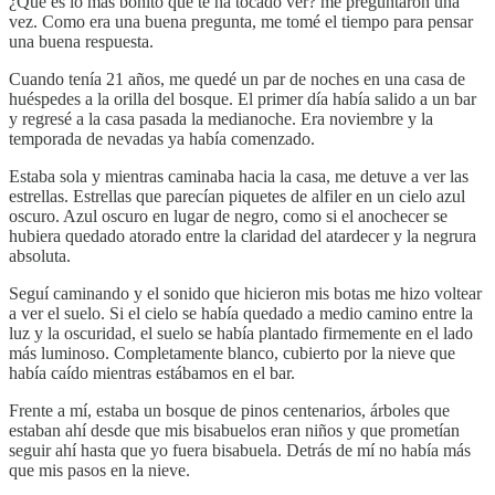
¿Qué es lo más bonito que te ha tocado ver? me preguntaron una
vez. Como era una buena pregunta, me tomé el tiempo para pensar
una buena respuesta.
Cuando tenía 21 años, me quedé un par de noches en una casa de
huéspedes a la orilla del bosque. El primer día había salido a un bar
y regresé a la casa pasada la medianoche. Era noviembre y la
temporada de nevadas ya había comenzado.
Estaba sola y mientras caminaba hacia la casa, me detuve a ver las
estrellas. Estrellas que parecían piquetes de alfiler en un cielo azul
oscuro. Azul oscuro en lugar de negro, como si el anochecer se
hubiera quedado atorado entre la claridad del atardecer y la negrura
absoluta.
Seguí caminando y el sonido que hicieron mis botas me hizo voltear
a ver el suelo. Si el cielo se había quedado a medio camino entre la
luz y la oscuridad, el suelo se había plantado firmemente en el lado
más luminoso. Completamente blanco, cubierto por la nieve que
había caído mientras estábamos en el bar.
Frente a mí, estaba un bosque de pinos centenarios, árboles que
estaban ahí desde que mis bisabuelos eran niños y que prometían
seguir ahí hasta que yo fuera bisabuela. Detrás de mí no había más
que mis pasos en la nieve.